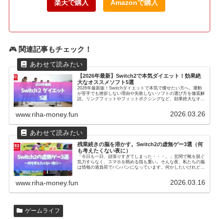
楽天で購入
Amazonで購入
🎮
関連記事もチェック！
【2026年最新】Switch2で本気ダイエット！効果絶
大なオススメソフト5選
2026年最新版！Switchダイエットで本気で痩せたい方へ。運動
が苦手でも挫折しない理由や失敗しないソフトの選び方を徹底解
説。リングフィットやフィットボクシングなど、効果絶大なオス
スメソフト5選を厳選紹介します。
2026.03.26
www.riha-money.fun
残業続きの脳を溶かす。Switch2の虚無ゲー3選（何
も考えたくない夜に）
「今日も一日、頑張りすぎてしまった・・・。」玄関で靴を脱ぐ
気力すらなく、スマホを眺める指も重い。そんな夜、私たちの脳
は情報の過負荷でパンパンになっています。何かしたいけれど、
難しいことは考えたくない。そんな贅沢な「虚無」を求めている
あなたへ...
2026.03.16
www.riha-money.fun
ゲームライフ