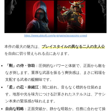
https://www.ubisoft.com/ja-jp/game/assassins-creed
本作の最大の魅力は、
プレイスタイルの異なる二人の主人公
を自由に切り替えられる点にあります。
「剛」の侍・弥助
：圧倒的なパワーと体躯で、正面から敵を
なぎ倒します。重厚な武器を振るう爽快感は、まさに戦場を
支配する武者の醍醐味です。
「柔」の忍・奈緒江
：闇に紛れ、音もなく標的を仕留めま
す。地形や光を味方につける計算されたステルスは、アサシ
ン本来の緊張感が味わえます。
自由な戦略
：正面突破か、静かな暗殺か。任務に合わせて操