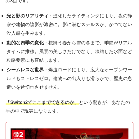
の3点です。
光と影のリアリティ
：進化したライティングにより、夜の静
寂や建物の陰影が濃密に。影に潜むステルスが、かつてない
没入感を生みます。
動的な四季の変化
：桜舞う春から雪の冬まで、季節がリアル
タイムに推移。風景の美しさだけでなく、凍結した水面など
攻略要素にも直結します。
シームレスな世界
：爆速ロードにより、広大なオープンワー
ルドもストレスゼロ。建物への出入りも滑らかで、歴史の息
遣いを途切れさせません。
「Switch2でここまでできるのか」
という驚きが、あなたの
手の中で現実になります。