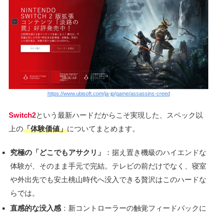
https://www.ubisoft.com/ja-jp/game/assassins-creed
Switch2
という最新ハードだからこそ実現した、スペック以
上の
「体験価値」
についてまとめます。
究極の「どこでもアサクリ」
：据え置き機級のハイエンドな
体験が、そのまま手元で完結。テレビの前だけでなく、寝室
や外出先でも安土桃山時代へ没入できる贅沢はこのハードな
らでは。
直感的な没入感
：新コントローラーの触覚フィードバックに