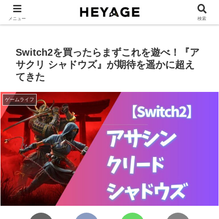
ゲーム部屋レイアウト
ゲームデスク環境
ゲームグッズ
ゲーム部
メニュー
検索
Switch2を買ったらまずこれを遊べ！『ア
サクリ シャドウズ』が期待を遥かに超え
てきた
ゲームライフ