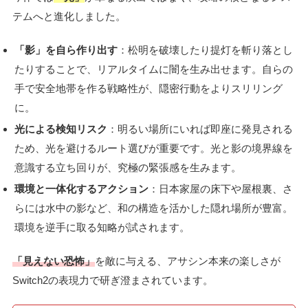
テムへと進化しました。
「影」を自ら作り出す
：松明を破壊したり提灯を斬り落とし
たりすることで、リアルタイムに闇を生み出せます。自らの
手で安全地帯を作る戦略性が、隠密行動をよりスリリング
に。
光による検知リスク
：明るい場所にいれば即座に発見される
ため、光を避けるルート選びが重要です。光と影の境界線を
意識する立ち回りが、究極の緊張感を生みます。
環境と一体化するアクション
：日本家屋の床下や屋根裏、さ
らには水中の影など、和の構造を活かした隠れ場所が豊富。
環境を逆手に取る知略が試されます。
「見えない恐怖」
を敵に与える、アサシン本来の楽しさが
Switch2の表現力で研ぎ澄まされています。