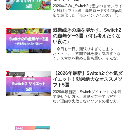
2026年GWにSwitch2で遊ぶべきオンライ
ン対戦ソフト5選！爆速ロードや120fps対
応で進化した『モンハンワイルズ』『マ
リオカート』など、連休を溶かす神ゲー
を厳選。最新ハードの性能をフルに活か
した「最高の休日」の過ごし方を提案し
残業続きの脳を溶かす。Switch2
ゲームライフ
ます。
の虚無ゲー3選（何も考えたくな
い夜に）
「今日も一日、頑張りすぎてしまっ
た・・・。」玄関で靴を脱ぐ気力すらな
く、スマホを眺める指も重い。そんな
夜、私たちの脳は情報の過負荷でパンパ
ンになっています。何かしたいけれど、
難しいことは考えたくない。そんな贅沢
【2026年最新】Switch2で本気ダ
ゲームライフ
な「虚無」を求めているあなたへ...
イエット！効果絶大なオススメソ
フト5選
2026年最新版！Switchダイエットで本気
で痩せたい方へ。運動が苦手でも挫折し
ない理由や失敗しないソフトの選び方を
徹底解説。リングフィットやフィットボ
クシングなど、効果絶大なオススメソフ
ト5選を厳選紹介します。