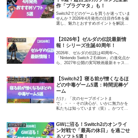
作「プラグマタ」も！
Switch2でどのゲームを買うか迷っていま
せんか？2026年4月発売の注目作5本を厳
選し、魅力とおすすめポイントを解説。
発売後に後悔しないために今すぐチェッ
ク。
【2026年】ゼルダの伝説最新情
ゲームライフ
報！シリーズ生誕40周年！
2026年、ゼルダの伝説は40周年へ。
「Nintendo Switch 2 Edition」の進化点か
ら、2027年公開の実写映画最新キャスト
情報、新作の噂まで、ハイラルの最新情
勢を徹底解説。ファン必見の40周年記念
プロジェクトを総まとめ！
【Switch2】寝る前が憎くなるほ
ゲームライフ
どの中毒ゲーム5選：時間泥棒ゲ
ーム
だけ」「次のセーブポイントま
で」・・・その決心が、いかに無力かを
私たちは知っています（笑）。かつて
Switchの「スリープ機能」は、忙しい現
代人に与えられた福音でした。しかし、
ハードがSwitch2へと進化した今、その利
GWに沼る！Switch2のオンライ
ゲームライフ
便性はもはや「睡眠泥...
ン対戦で「最高の休日」を過ごせ
るソフト5選！