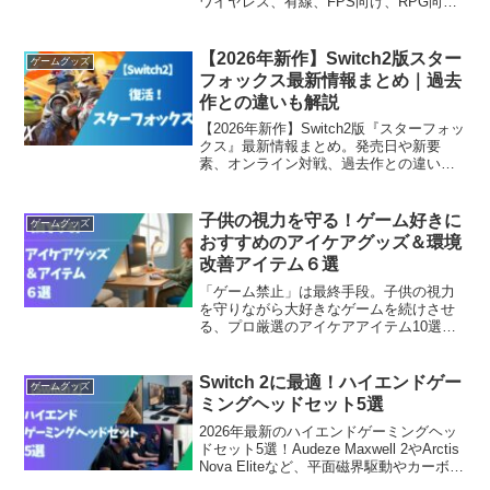
ワイヤレス、有線、FPS向け、RPG向け
など用途別に紹介。Switch 2のオーディ
オ機能や選び方もわかりやすく解説しま
す。
【2026年新作】Switch2版スター
ゲームグッズ
フォックス最新情報まとめ｜過去
作との違いも解説
【2026年新作】Switch2版『スターフォッ
クス』最新情報まとめ。発売日や新要
素、オンライン対戦、過去作との違いを
徹底解説。スターフォックス64世代が注
目する理由や、Switch2期待作として話題
のポイントも紹介します。
子供の視力を守る！ゲーム好きに
ゲームグッズ
おすすめのアイケアグッズ＆環境
改善アイテム６選
「ゲーム禁止」は最終手段。子供の視力
を守りながら大好きなゲームを続けさせ
る、プロ厳選のアイケアアイテム10選を
ご紹介します。姿勢・照明・ディスプレ
イ環境を整えて、親子でストレスなく楽
しめる理想のゲーム部屋作りを叶えまし
Switch 2に最適！ハイエンドゲー
ゲームグッズ
ょう。
ミングヘッドセット5選
2026年最新のハイエンドゲーミングヘッ
ドセット5選！Audeze Maxwell 2やArctis
Nova Eliteなど、平面磁界駆動やカーボン
素材を採用した究極のモデルを徹底解