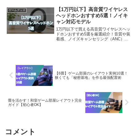
説。Switch 2の3Dオーディオに最適な定
位感や音質、バッテリー性能を比較し
【1万円以下】高音質ワイヤレス
ゲームグッズ
て、あなたに最適な一台を見つけましょ
ヘッドホンおすすめ5選！ノイキ
う。
ャン対応モデル
1万円以下で買える高音質ワイヤレスヘッ
ドホンおすすめ5選を厳選紹介！音質や装
着感、ノイズキャンセリング（ANC）性
能、対応コーデックなど後悔しない選び
方のポイントも解説します。コスパ最強
の1台を見つけたい方は必見です！
【6畳】ゲーム部屋のレイアウト実例10選！
狭くても「秘密基地」を作る最強配置術
畳を活かす！和室ゲーム部屋レイアウト完全
ガイド【初心者OK】
コメント