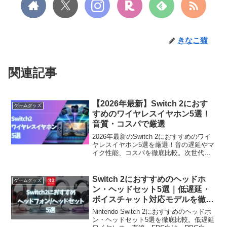
きなこ猫
関連記事
【2026年最新】Switch 2におす
ゲームグッズ
すめのワイヤレスイヤホン5選！
音質・コスパで厳選
2026年最新のSwitch 2におすすめのワイ
ヤレスイヤホン5選を厳選！音の遅延やマ
イク性能、コスパを徹底比較。次世代機
ならではの「LE Audio」対応や「充電し
ながらプレイ」に最適なモデルなど、初
心者にもわかりやすく解説します。
Switch 2におすすめのヘッドホ
ゲームグッズ
ン・ヘッドセット5選｜低遅延・
ボイスチャット対応モデルを徹底
比較【2026年最新版】
Nintendo Switch 2におすすめのヘッドホ
ン・ヘッドセット5選を徹底比較。低遅延