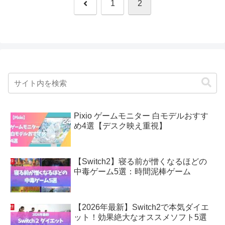
前
1
2
へ
Pixio ゲームモニター 白モデルおすす
め4選【デスク映え重視】
【Switch2】寝る前が憎くなるほどの
中毒ゲーム5選：時間泥棒ゲーム
【2026年最新】Switch2で本気ダイエ
ット！効果絶大なオススメソフト5選